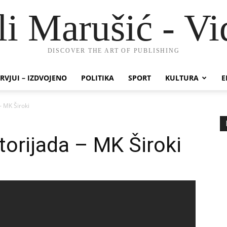
li Marušić - Vi
DISCOVER THE ART OF PUBLISHING
RVJUI – IZDVOJENO
POLITIKA
SPORT
KULTURA
E
– MK Široki
orijada – MK Široki