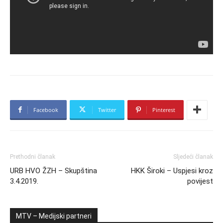
Facebook
Twitter
Pinterest
Prethodni članak
Sljedeći članak
URB HVO ŽZH – Skupština
HKK Široki – Uspjesi kroz
3.4.2019.
povijest
MTV – Medijski partneri