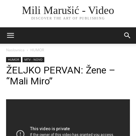
Mili Marušić - Video
DISCOVER THE ART OF PUBLISHING
Naslovnica
HUMOR
HUMOR
MTV - NOVO
ŽELJKO PERVAN: Žene –
“Mali Miro”