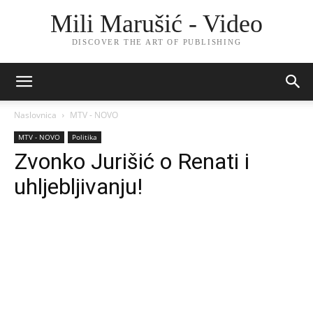
Mili Marušić - Video
DISCOVER THE ART OF PUBLISHING
Naslovnica
MTV - NOVO
MTV - NOVO
Politika
Zvonko Jurišić o Renati i
uhljebljivanju!