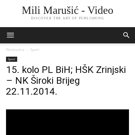
Mili Marušić - Video
DISCOVER THE ART OF PUBLISHING
Naslovnica
Sport
Sport
15. kolo PL BiH; HŠK Zrinjski
– NK Široki Brijeg
22.11.2014.