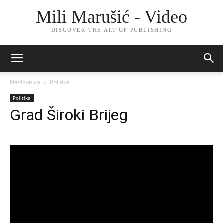
Mili Marušić - Video
DISCOVER THE ART OF PUBLISHING
Naslovnica
Politika
Politika
Grad Široki Brijeg