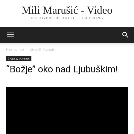
Mili Marušić - Video
DISCOVER THE ART OF PUBLISHING
Naslovnica
Život & Putopis
Život & Putopis
“Božje” oko nad Ljubuškim!