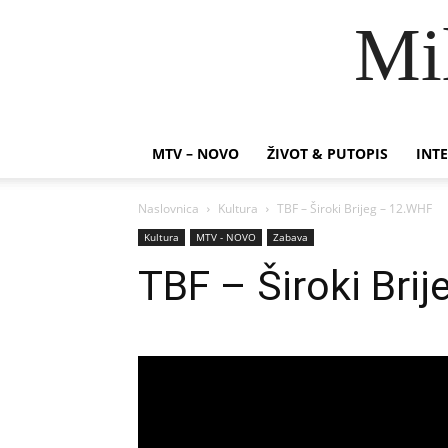
Mi
MTV – NOVO
ŽIVOT & PUTOPIS
INTE
Naslovnica
Kultura
TBF – Široki Brijeg – 12.WHF
Kultura
MTV - NOVO
Zabava
TBF – Široki Bri