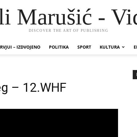
li Marušić - Vi
DISCOVER THE ART OF PUBLISHING
RVJUI – IZDVOJENO
POLITIKA
SPORT
KULTURA
E
jeg – 12.WHF