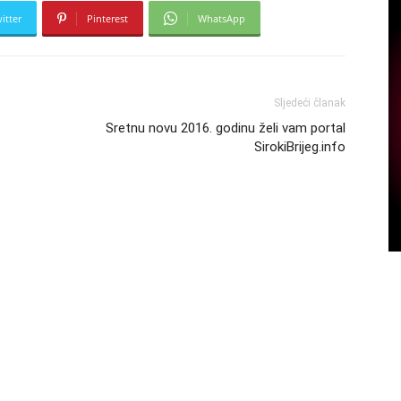
itter
Pinterest
WhatsApp
Sljedeći članak
Sretnu novu 2016. godinu želi vam portal
SirokiBrijeg.info