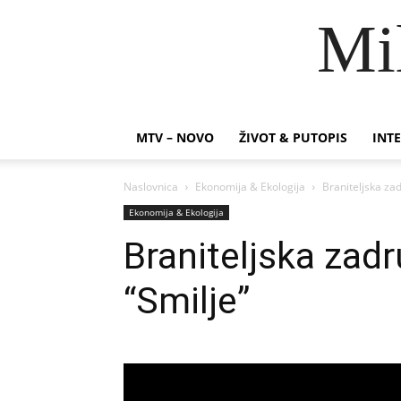
Mi
MTV – NOVO
ŽIVOT & PUTOPIS
INTE
Naslovnica
Ekonomija & Ekologija
Braniteljska zad
Ekonomija & Ekologija
Braniteljska zad
“Smilje”