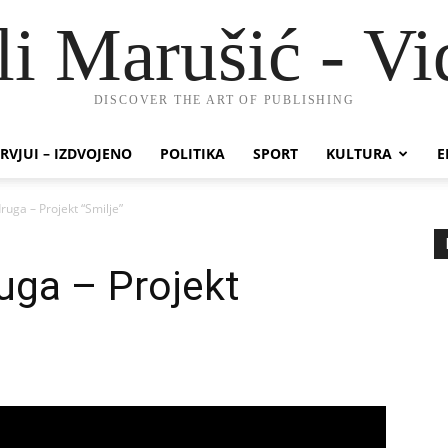
li Marušić - Vi
DISCOVER THE ART OF PUBLISHING
RVJUI – IZDVOJENO
POLITIKA
SPORT
KULTURA
E
ruga – Projekt “Smilje”
ruga – Projekt