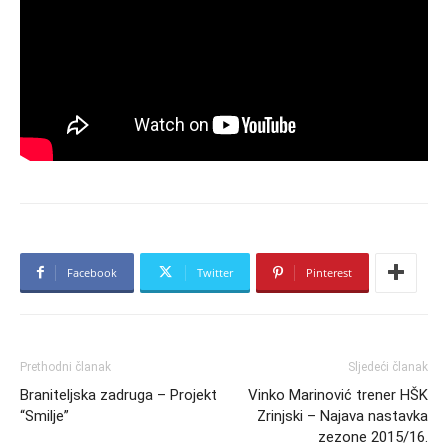
Facebook
Twitter
Pinterest
Prethodni članak
Sljedeći članak
Braniteljska zadruga – Projekt
Vinko Marinović trener HŠK
“Smilje”
Zrinjski – Najava nastavka
zezone 2015/16.