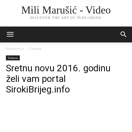
Mili Marušić - Video
DISCOVER THE ART OF PUBLISHING
Naslovnica
Zabava
Zabava
Sretnu novu 2016. godinu
želi vam portal
SirokiBrijeg.info