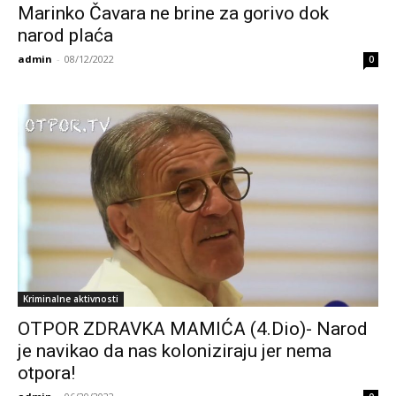
Marinko Čavara ne brine za gorivo dok
narod plaća
admin
-
08/12/2022
0
Kriminalne aktivnosti
OTPOR ZDRAVKA MAMIĆA (4.Dio)- Narod
je navikao da nas koloniziraju jer nema
otpora!