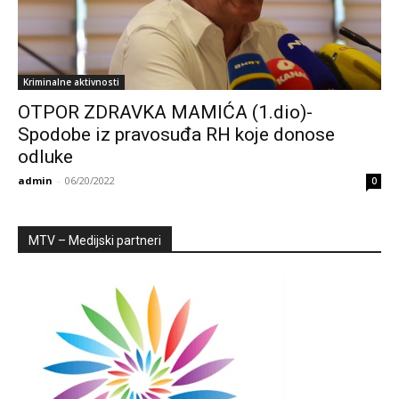
Kriminalne aktivnosti
OTPOR ZDRAVKA MAMIĆA (1.dio)-
Spodobe iz pravosuđa RH koje donose
odluke
admin
-
06/20/2022
0
MTV – Medijski partneri