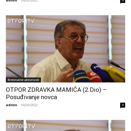
admin
-
06/20/2022
0
Kriminalne aktivnosti
OTPOR ZDRAVKA MAMIĆA (2.Dio) –
Posuđivanje novca
admin
-
06/20/2022
0