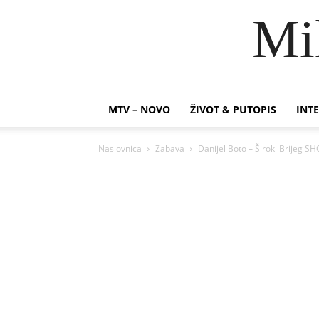
Mi
MTV – NOVO
ŽIVOT & PUTOPIS
INTE
Naslovnica
Zabava
Danijel Boto – Široki Brijeg S