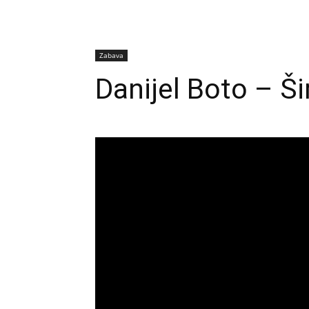
Zabava
Danijel Boto – Š