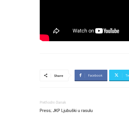
Facebook
Tw
Share
Prethodni članak
Press; JKP Ljubuški u rasulu