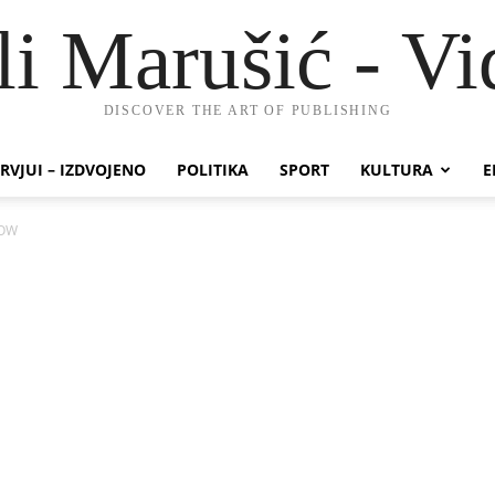
li Marušić - Vi
DISCOVER THE ART OF PUBLISHING
RVJUI – IZDVOJENO
POLITIKA
SPORT
KULTURA
E
HOW