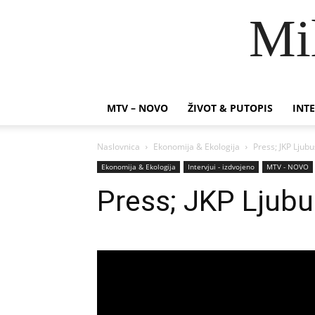
Mi
MTV – NOVO
ŽIVOT & PUTOPIS
INTE
Naslovnica
Ekonomija & Ekologija
Press; JKP Ljubu
Ekonomija & Ekologija
Intervjui - izdvojeno
MTV - NOVO
Press; JKP Ljubu