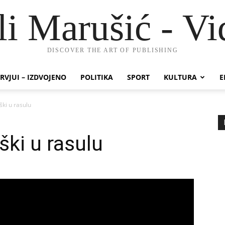
li Marušić - Vi
DISCOVER THE ART OF PUBLISHING
RVJUI – IZDVOJENO
POLITIKA
SPORT
KULTURA
E
ški u rasulu
ški u rasulu