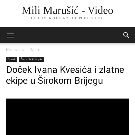
Mili Marušić - Video
DISCOVER THE ART OF PUBLISHING
Naslovnica
Sport
Sport
Život & Putopis
Doček Ivana Kvesića i zlatne
ekipe u Širokom Brijegu