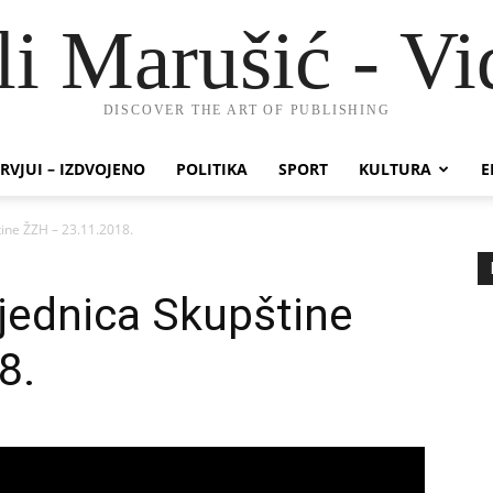
li Marušić - Vi
DISCOVER THE ART OF PUBLISHING
RVJUI – IZDVOJENO
POLITIKA
SPORT
KULTURA
E
tine ŽZH – 23.11.2018.
sjednica Skupštine
8.