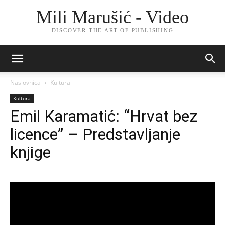
Mili Marušić - Video
DISCOVER THE ART OF PUBLISHING
Naslovnica
Kultura
Kultura
Emil Karamatić: “Hrvat bez
licence” – Predstavljanje
knjige