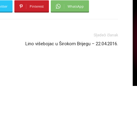
itter
Pinterest
WhatsApp
Sljedeći članak
Lino višebojac u Širokom Brijegu – 22.04.2016.