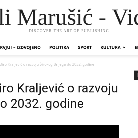
li Marušić - Vi
DISCOVER THE ART OF PUBLISHING
RVJUI – IZDVOJENO
POLITIKA
SPORT
KULTURA
E
iro Kraljević o razvoju Širokog Brijega do 2032. godine
ro Kraljević o razvoju
do 2032. godine