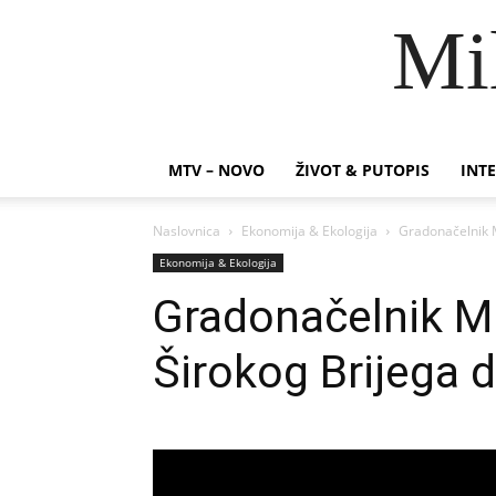
Mi
MTV – NOVO
ŽIVOT & PUTOPIS
INTE
Naslovnica
Ekonomija & Ekologija
Gradonačelnik M
Ekonomija & Ekologija
Gradonačelnik Mi
Širokog Brijega 