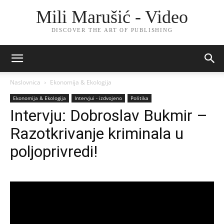
Mili Marušić - Video
DISCOVER THE ART OF PUBLISHING
Naslovnica
Ekonomija & Ekologija
Ekonomija & Ekologija
Intervjui - izdvojeno
Politika
Intervju: Dobroslav Bukmir –
Razotkrivanje kriminala u
poljoprivredi!