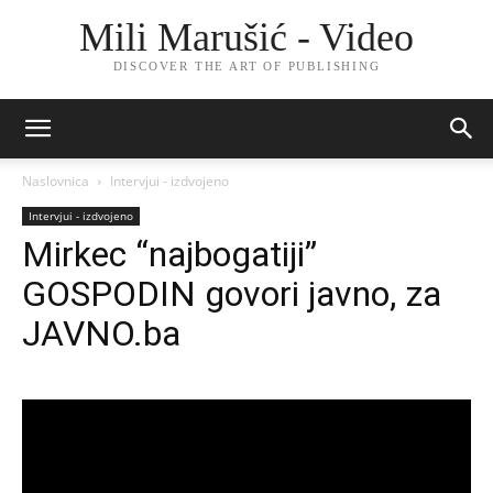
Mili Marušić - Video
DISCOVER THE ART OF PUBLISHING
Naslovnica
Intervjui - izdvojeno
Intervjui - izdvojeno
Mirkec “najbogatiji”
GOSPODIN govori javno, za
JAVNO.ba