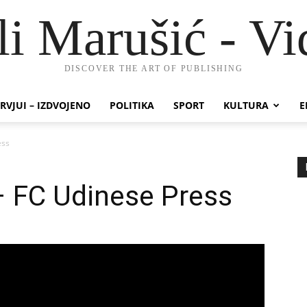
li Marušić - Vi
DISCOVER THE ART OF PUBLISHING
RVJUI – IZDVOJENO
POLITIKA
SPORT
KULTURA
E
ess
 – FC Udinese Press