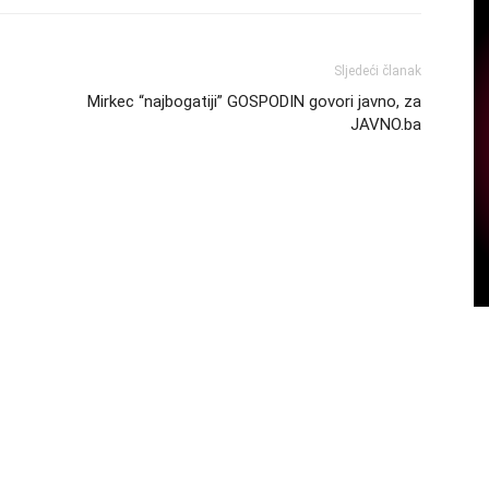
Sljedeći članak
Mirkec “najbogatiji” GOSPODIN govori javno, za
JAVNO.ba