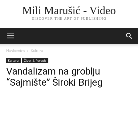
Mili Marušić - Video
DISCOVER THE ART OF PUBLISHING
Naslovnica
Kultura
Kultura
Život & Putopis
Vandalizam na groblju
“Sajmište” Široki Brijeg