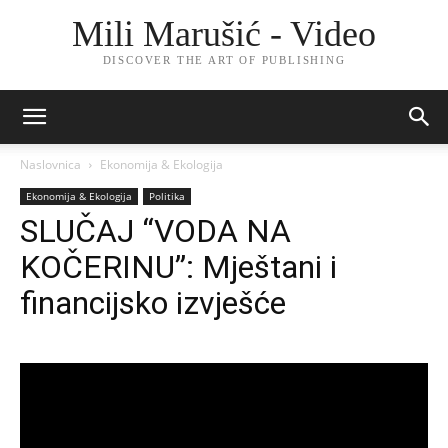
Mili Marušić - Video
DISCOVER THE ART OF PUBLISHING
Naslovnica
Ekonomija & Ekologija
Ekonomija & Ekologija
Politika
SLUČAJ “VODA NA
KOČERINU”: Mještani i
financijsko izvješće